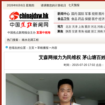
2026年8月6日 星期四
请调整您的计算机日
期!
新闻中心
国内
国际
军事
视频
图片
食品卫生
食品
药品
保健
医疗
经济
地方
北京
天津
上海
重庆
河北
河南
聚焦
陕西
甘肃
青海
福建
浙江
湖南
中国焦点新闻报业主办
直通中南海
热门搜索：
南水北调工程
您现在的位置：
主页
>
草根播报
> 内容
艾森网倾力为民维权 茅山塘百
时间：2015-07-20 17:02 点击：