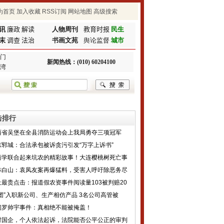
为首页
加入收藏
RSS订阅
网站地图
高级搜索
讯
廉政
解读
人物周刊
教育时报
民生
末
调查
法治
书画文苑
舆论监督
城市
门
新闻热线：(010) 60204100
湾
击排行
西省吴堡在全县消防运动会上我局勇夺三项冠军
东郓城：合法承包被诉贪污引发“万字上诉书”
商学联合起来坑农的精彩故事！大连樱桃树死亡事
林白山：袁凤友案再爆猛料，受害人呼吁除恶务尽
上最贵点击：报道假农资事件阅读量103被判赔20
组团”入职新公司、生产相仿产品 3名公司高管被
问罗帅宇事件：真相绝不能被掩盖！
对国企，个人依法起诉，法院能否公平公正的审判