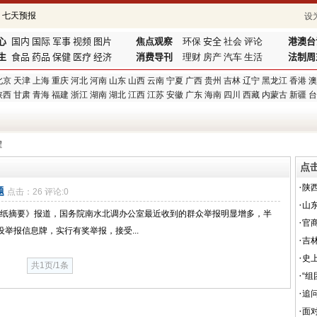
设
心
国内
国际
军事
视频
图片
焦点观察
环保
安全
社会
评论
港澳台
生
食品
药品
保健
医疗
经济
消费导刊
理财
房产
汽车
生活
法制周
北京
天津
上海
重庆
河北
河南
山东
山西
云南
宁夏
广西
贵州
吉林
辽宁
黑龙江
香港
澳
陕西
甘肃
青海
福建
浙江
湖南
湖北
江西
江苏
安徽
广东
海南
四川
西藏
内蒙古
新疆
台
程
点
·
陕
题
点击：26 评论:0
·
山
和报纸摘要》报道，国务院南水北调办公室最近收到的群众举报明显增多，半
·
官
举报信息牌，实行有奖举报，接受...
·
吉
·
史
共1页/1条
·
“
·
追
·
面