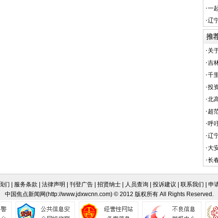
·
一
·
辽
推
·
关
·
吉
·
千
·
投
·
北
·
超
·
呼
·
辽
·
大
·
长
我们
|
服务条款
|
法律声明
|
刊登广告
|
招贤纳士
|
人员查询
|
投诉建议
|
联系我们
|
申
中国焦点新闻网(
http://www.jdxwcnn.com
) © 2012 版权所有 All Rights Reserved.