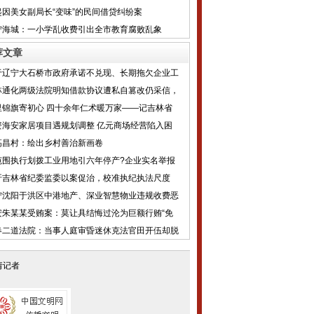
起因美女副局长“变味”的民间借贷纠纷案
宁海城：一小学乱收费引出全市教育腐败乱象
荐文章
于辽宁大石桥市政府承诺不兑现、长期拖欠企业工
林通化两级法院明知借款协议遭私自篡改仍采信，
里锦旗寄初心 四十余年仁术暖万家——记吉林省
资海安家居项目遇规划调整 亿元商场经营陷入困
高昌村：绘出乡村善治新画卷
范围执行划拨工业用地引六年停产?企业实名举报
吁吉林省纪委监委以案促治，校准执纪执法尺度
宁沈阳于洪区中港地产、深业智慧物业违规收费恶
安朱某某受贿案：莫让具结悔过沦为巨额行贿“免
春二道法院：当事人庭审昏迷休克法官田开伍却脱
请记者