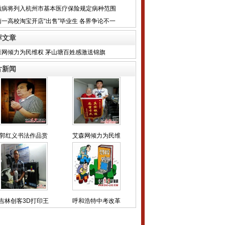
滋病将列入杭州市基本医疗保险规定病种范围
南一高校淘宝开店“出售”毕业生 各界争论不一
荐文章
森网倾力为民维权 茅山塘百姓感激送锦旗
片新闻
郭红义书法作品赏
艾森网倾力为民维
吉林创客3D打印王
呼和浩特中考改革