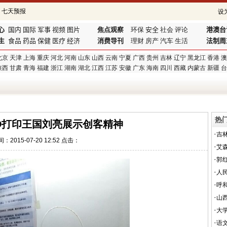
设
心
国内
国际
军事
视频
图片
焦点观察
环保
安全
社会
评论
港澳台
生
食品
药品
保健
医疗
经济
消费导刊
理财
房产
汽车
生活
法制周
北京
天津
上海
重庆
河北
河南
山东
山西
云南
宁夏
广西
贵州
吉林
辽宁
黑龙江
香港
澳
陕西
甘肃
青海
福建
浙江
湖南
湖北
江西
江苏
安徽
广东
海南
四川
西藏
内蒙古
新疆
台
热
D打印王国刘亮展示创客精神
·
吉
：2015-07-20 12:52 点击：
·
艾
·
郭
·
人
·
呼
·
山
·
大
·
语