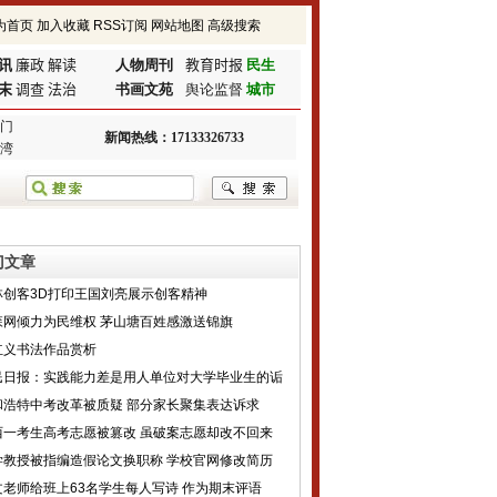
为首页
加入收藏
RSS订阅
网站地图
高级搜索
讯
廉政
解读
人物周刊
教育时报
民生
末
调查
法治
书画文苑
舆论监督
城市
门
新闻热线：17133326733
湾
门文章
林创客3D打印王国刘亮展示创客精神
森网倾力为民维权 茅山塘百姓感激送锦旗
红义书法作品赏析
民日报：实践能力差是用人单位对大学毕业生的诟
和浩特中考改革被质疑 部分家长聚集表达诉求
西一考生高考志愿被篡改 虽破案志愿却改不回来
学教授被指编造假论文换职称 学校官网修改简历
文老师给班上63名学生每人写诗 作为期末评语