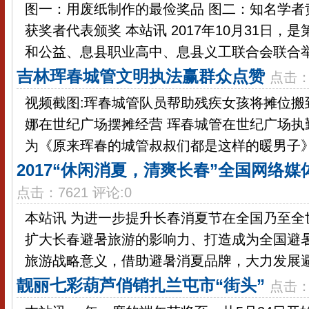
图一：用废纸制作的最俭奖品 图二：知名学者
获奖者代表颁奖 本站讯 2017年10月31日，
和公益、息县职业高中、息县义工联合会联合举办
吉林珲春城管文明执法赢群众点赞
点击：
视频截图:珲春城管队员帮助残疾女孩将摊位搬
娜在世纪广场摆摊经营 珲春城管在世纪广场执勤
为《原来珲春的城管叔叔们都是这样的暖男子》的
2017“休闲消夏，清爽长春”全国网络
点击：7621 评论:0
本站讯 为进一步提升长春消夏节在全国乃至全
扩大长春避暑旅游的影响力、打造成为全国避
旅游战略意义，借助避暑消夏品牌，大力发展避暑
靓丽七彩葫芦俏销扎兰屯市“街头”
点击：2