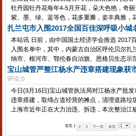
牡丹园牡丹花每年4-5月开花，朵大色艳，奇
紫、墨、绿、蓝等色，花多重瓣，姿丰典雅，花香
扎兰屯市入围2017全国百佳深呼吸小城
本站讯 日前，由中国国土经济学会推选 2017百
入围名单中，其中，内蒙古自治区呼伦贝尔扎
纳市、根河市、鄂伦春自治旗、恩格贝生态示范区
宝山城管严整江杨水产违章搭建现象获
评论:0
今日(3月16日)宝山城管执法局对江杨水产批
违章搭建，取缔占道经营的摊点，清理道路垃
上海市近年正在大力治违、拆违，本次整治江杨水
首页
1
2
3
下一页
末页