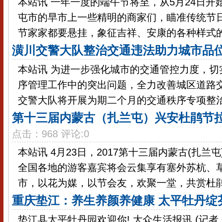
本站讯 一年一度的端午节将至，从5月24日
屯市的早市上一些精明的商家们，瞄准传统节
节家家都要悬挂，象征吉祥、安康的各种样式的七
潢川交警大队整治交通违法助力城市品
本站讯 为进一步强化城市的交通管控力度，切
序管理工作中的突出问题，全力改善城区道路
交警大队将开展为期二个月的交通秩序专项整治行
第十三届内蒙古（扎兰屯）兴安杜鹃节拉
点击：968 评论:0
本站讯 4月23日，2017第十三届内蒙古(扎兰
全国各地的游客嘉宾将会云集享有塞外苏杭、
市，以花为媒，以节会友，欢聚一堂，共赏杜鹃花
重庆垫江：养生养颜养健康 太平牡丹绽
垫江县太平牡丹园欢迎你! 大众生活报讯 (记者