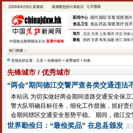
2026年8月6日 星期四
请调整您的计算机日
期!
新闻中心
国内
国际
军事
视频
图片
食品卫生
食品
药品
保健
医疗
经济
地方
北京
天津
上海
重庆
河北
河南
聚焦
陕西
甘肃
青海
福建
浙江
湖南
中国焦点新闻报业主办
直通中南海
热门搜索：
您现在的位置：
主页
>
先锋城市
>
优秀城市
> 列表
先锋城市 / 优秀城市
“两会”期间德江交警严查各类交通违法
本站讯 为切实做好两会期间道路交通安全保卫
警大队明确目标任务，细化工作措施，抓好责
会期间辖区交通安全形势平稳。 期间，德江交警
世界勤俭日：“最俭奖品” 在息县颁发
点